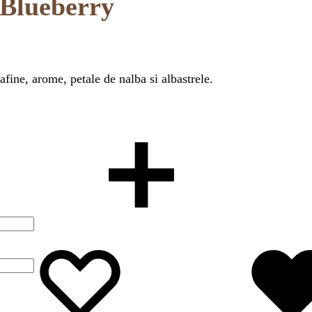
 Blueberry
afine, arome, petale de nalba si albastrele.
Wishlist
Wishlist