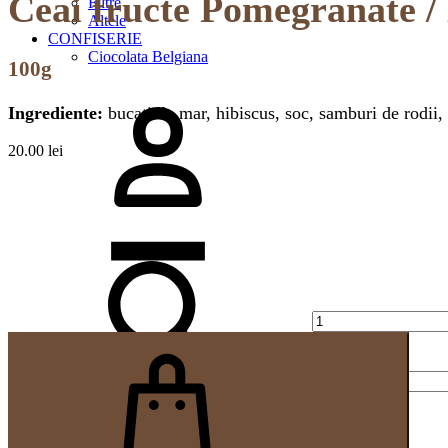
Ceai fructe Pomegranate /
Filtre
Altele
CONFISERIE
Ciocolata Belgiana
100g
Logare
Ingrediente:
bucati de mar, hibiscus, soc, samburi de rodii, 
20.00
lei
Cantitate
Search
Cos