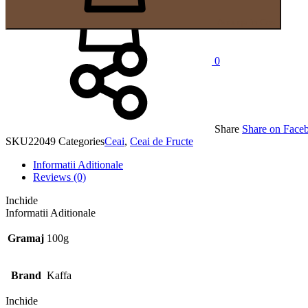
Adauga in Cos
0
Share
Share on Face
SKU
22049
Categories
Ceai
,
Ceai de Fructe
Informatii Aditionale
Reviews (0)
Inchide
Informatii Aditionale
Gramaj
100g
Brand
Kaffa
Inchide