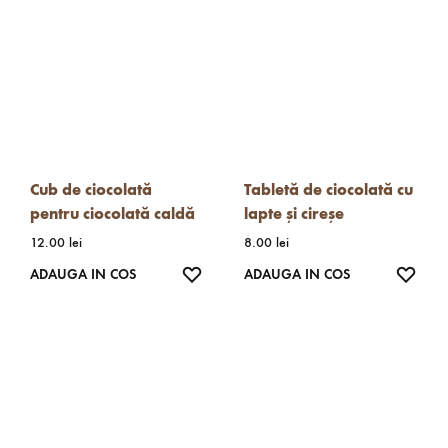
Cub de ciocolată
Tabletă de ciocolată cu
pentru ciocolată caldă
lapte și cireșe
12.00
lei
8.00
lei
WISHLIST
WISH
ADAUGA IN COS
ADAUGA IN COS