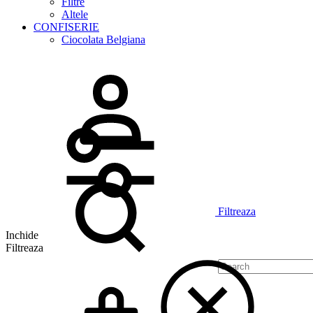
Filtre
Altele
CONFISERIE
Ciocolata Belgiana
Logare
Search
Filtreaza
Inchide
Filtreaza
Cos