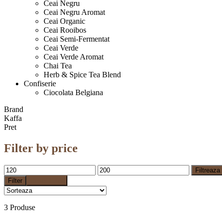
Ceai Negru
Ceai Negru Aromat
Ceai Organic
Ceai Rooibos
Ceai Semi-Fermentat
Ceai Verde
Ceai Verde Aromat
Chai Tea
Herb & Spice Tea Blend
Confiserie
Ciocolata Belgiana
Brand
Kaffa
Pret
Filter by price
Min
Max
Filtreaza
price
price
Filter
Reset Filter
3 Produse