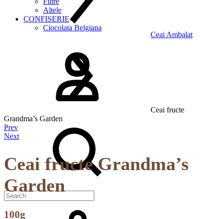
Filtre
Altele
CONFISERIE
Ciocolata Belgiana
Ceai Ambalat
Logare
Ceai fructe
Grandma’s Garden
Search
Product
Prev
Next
navigation
Ceai fructe Grandma’s
Garden
Cos
100g