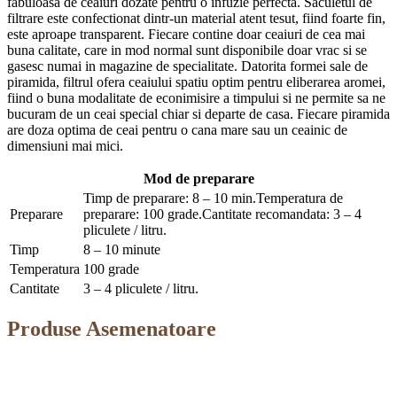
fabuloasa de ceaiuri dozate pentru o infuzie perfecta. Saculetul de
filtrare este confectionat dintr-un material atent tesut, fiind foarte fin,
este aproape transparent. Fiecare contine doar ceaiuri de cea mai
buna calitate, care in mod normal sunt disponibile doar vrac si se
gasesc numai in magazine de specialitate. Datorita formei sale de
piramida, filtrul ofera ceaiului spatiu optim pentru eliberarea aromei,
fiind o buna modalitate de econimisire a timpului si ne permite sa ne
bucuram de un ceai special chiar si departe de casa. Fiecare piramida
are doza optima de ceai pentru o cana mare sau un ceainic de
dimensiuni mai mici.
Mod de preparare
Timp de preparare: 8 – 10 min.Temperatura de
Preparare
preparare: 100 grade.Cantitate recomandata: 3 – 4
pliculete / litru.
Timp
8 – 10 minute
Temperatura
100 grade
Cantitate
3 – 4 pliculete / litru.
Produse Asemenatoare