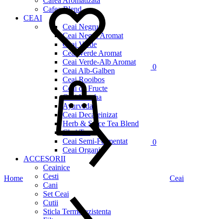
Cafea Aromatizata
Cafea Blend
CEAI
Ceai Negru
Ceai Negru Aromat
Ceai Verde
Ceai Verde Aromat
Ceai Verde-Alb Aromat
0
Ceai Alb-Galben
Cos
Ceai Rooibos
Ceai de Fructe
Ceai Matcha
Ayurveda
Ceai Decafeinizat
Herb & Spice Tea Blend
Chai Tea
Ceai Semi-Fermentat
0
Ceai Organic
ACCESORII
Ceainice
Cesti
Home
Ceai
Cani
Set Ceai
Cutii
Sticla Termorezistenta