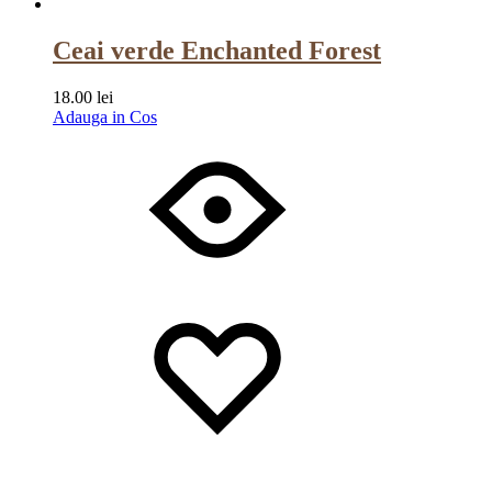
Ceai verde Enchanted Forest
18.00
lei
Adauga in Cos
Wishlist
Wishlist
Wishlist