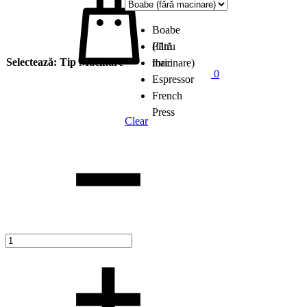
Boabe
(fără
Filtru
Selectează: Tip Măcinare
macinare)
Ibric
0
Espressor
French
Press
Clear
Cantitate