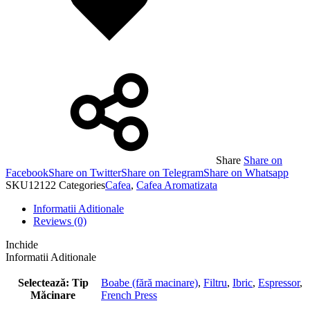
Share
Share on
Facebook
Share on Twitter
Share on Telegram
Share on Whatsapp
SKU
12122
Categories
Cafea
,
Cafea Aromatizata
Informatii Aditionale
Reviews (0)
Inchide
Informatii Aditionale
Selectează: Tip
Boabe (fără macinare)
,
Filtru
,
Ibric
,
Espressor
,
Măcinare
French Press