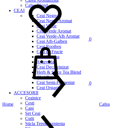
Cafea Aromatizata
Cafea Blend
CEAI
Ceai Negru
Ceai Negru Aromat
Ceai Verde
Ceai Verde Aromat
Ceai Verde-Alb Aromat
0
Ceai Alb-Galben
Cos
Ceai Rooibos
Ceai de Fructe
Ceai Matcha
Ayurveda
Ceai Decafeinizat
Herb & Spice Tea Blend
Chai Tea
Ceai Semi-Fermentat
0
Ceai Organic
ACCESORII
Ceainice
Cesti
Home
Cafea
Cani
Set Ceai
Cutii
Sticla Termorezistenta