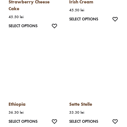
Strawberry Cheese
Irish Cream
Cake
45.50
lei
45.50
lei
WISH
SELECT OPTIONS
WISHLIST
SELECT OPTIONS
Ethiopia
Sette Stelle
36.30
lei
33.30
lei
WISHLIST
WISH
SELECT OPTIONS
SELECT OPTIONS