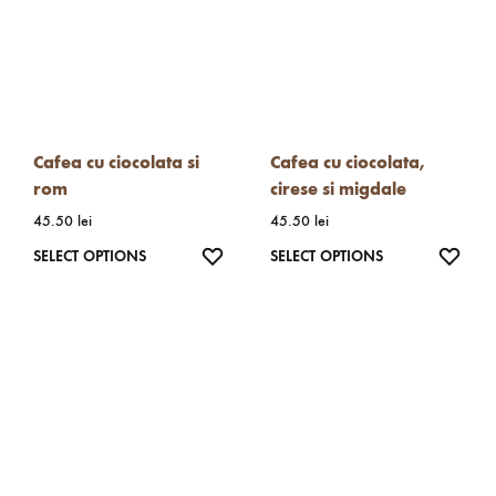
Cafea cu ciocolata si
Cafea cu ciocolata,
rom
cirese si migdale
45.50
lei
45.50
lei
WISHLIST
WISH
SELECT OPTIONS
SELECT OPTIONS