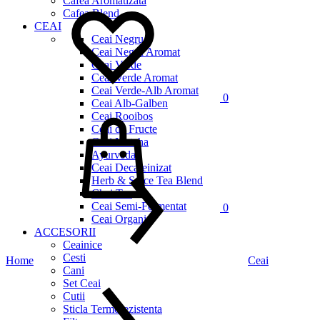
Cafea Aromatizata
Cafea Blend
CEAI
Ceai Negru
Ceai Negru Aromat
Ceai Verde
Ceai Verde Aromat
Ceai Verde-Alb Aromat
0
Ceai Alb-Galben
Cos
Ceai Rooibos
Ceai de Fructe
Ceai Matcha
Ayurveda
Ceai Decafeinizat
Herb & Spice Tea Blend
Chai Tea
Ceai Semi-Fermentat
0
Ceai Organic
ACCESORII
Ceainice
Cesti
Home
Ceai
Cani
Set Ceai
Cutii
Sticla Termorezistenta