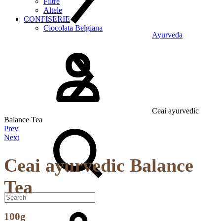
Filtre
Altele
CONFISERIE
Ciocolata Belgiana
Ayurveda
Logare
Ceai ayurvedic
Balance Tea
Search
Product
Prev
Next
navigation
Ceai ayurvedic Balance
Tea
Cos
100g