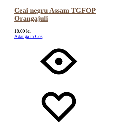
Ceai negru Assam TGFOP
Orangajuli
18.00
lei
Adauga in Cos
Wishlist
Wishlist
Wishlist