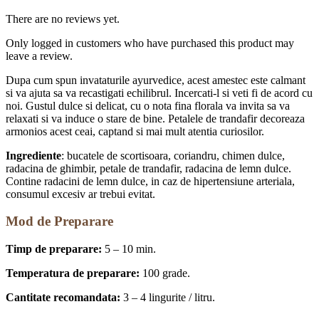
There are no reviews yet.
Only logged in customers who have purchased this product may
leave a review.
Dupa cum spun invataturile ayurvedice, acest amestec este calmant
si va ajuta sa va recastigati echilibrul. Incercati-l si veti fi de acord cu
noi. Gustul dulce si delicat, cu o nota fina florala va invita sa va
relaxati si va induce o stare de bine. Petalele de trandafir decoreaza
armonios acest ceai, captand si mai mult atentia curiosilor.
Ingrediente
: bucatele de scortisoara, coriandru, chimen dulce,
radacina de ghimbir, petale de trandafir, radacina de lemn dulce.
Contine radacini de lemn dulce, in caz de hipertensiune arteriala,
consumul excesiv ar trebui evitat.
Mod de Preparare
Timp de preparare:
5 – 10 min.
Temperatura de preparare:
100 grade.
Cantitate recomandata:
3 – 4 lingurite / litru.