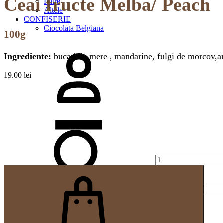
Ceai fructe Melba/ Peach
Filtre
Altele
CONFISERIE
Ciocolata Belgiana
100g
Logare
Ingrediente:
bucati de mere , mandarine, fulgi de morcov,an
19.00
lei
Cantitate
Search
Cos