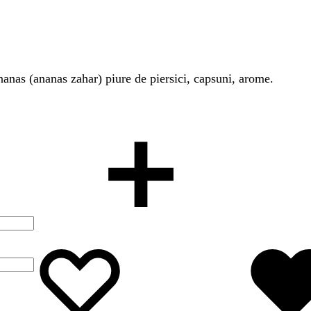
anas (ananas zahar) piure de piersici, capsuni, arome.
Wishlist
Wishlist