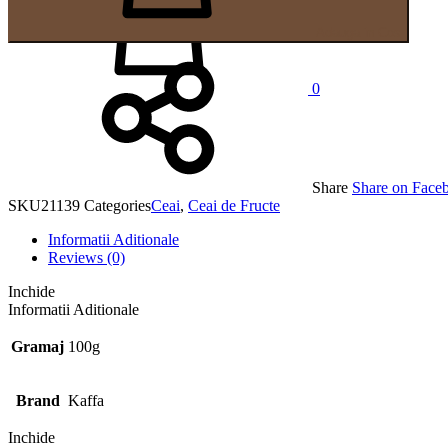
Adauga in Cos
0
Share
Share on Face
SKU
21139
Categories
Ceai
,
Ceai de Fructe
Informatii Aditionale
Reviews (0)
Inchide
Informatii Aditionale
Gramaj
100g
Brand
Kaffa
Inchide