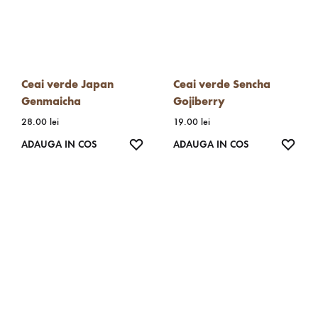
Ceai verde Japan
Ceai verde Sencha
Genmaicha
Gojiberry
28.00
lei
19.00
lei
WISHLIST
WISH
ADAUGA IN COS
ADAUGA IN COS